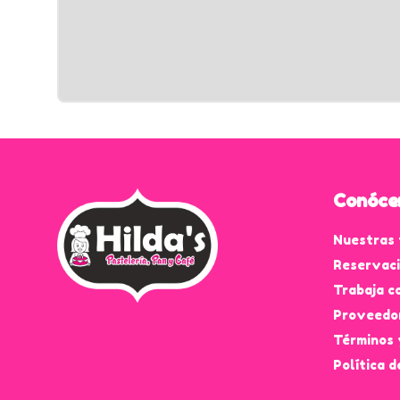
Conóce
Nuestras 
Reservac
Trabaja c
Proveedo
Términos 
Política d