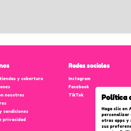
nos
Redes sociales
tiendas y cobertura
Instagram
iones
Facebook
on nosotros
TikTok
Política
res
Haga clic en 
y condiciones
personalizar 
e privacidad
otras apps y 
sus preferenc