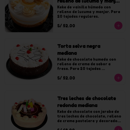
relleno de lucuma y manjar
mediana
Keke de vainilla húmedo con 
relleno de lucuma y manjar. Para 
20 tajadas regulares.
S/ 52.00
Torta selva negra
mediana
Keke de chocolate humedo con 
relleno de crema de sabor a 
fresa. Para 20 tajadas 
regulares.
S/ 52.00
Tres leches de chocolate
redonda mediana
Keke de chocolate con jarabe de 
tres leches de chocolate, relleno 
de crema pastelera y decorado 
con chocolate. Para 20 tajadas.