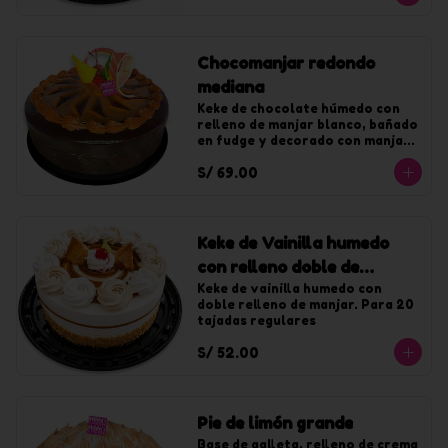
Chocomanjar redondo
mediana
Keke de chocolate húmedo con 
relleno de manjar blanco, bañado 
en fudge y decorado con manjar. 
Para 20 tajadas.
S/ 69.00
Keke de Vainilla humedo
con relleno doble de
manjar mediano
Keke de vainilla humedo con 
doble relleno de manjar. Para 20 
tajadas regulares
S/ 52.00
Pie de limón grande
Base de galleta, relleno de crema 