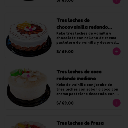
S/ 69.00
Tres leches de
chocovainilla redondo
mediano
Keke tres leches de vainilla y 
chocolate con relleno de crema 
pastelera de vainilla y decorado 
con crema de vainilla y fudge. 
S/ 69.00
Para 20 tajadas.
Tres leches de coco
redondo mediano
Keke de vainilla con jarabe de 
tres leches con sabor a coco con 
crema pastelera decorado con 
crema de coco y coco rallado. 
S/ 69.00
Para 20 tajadas.
Tres leches de fresa