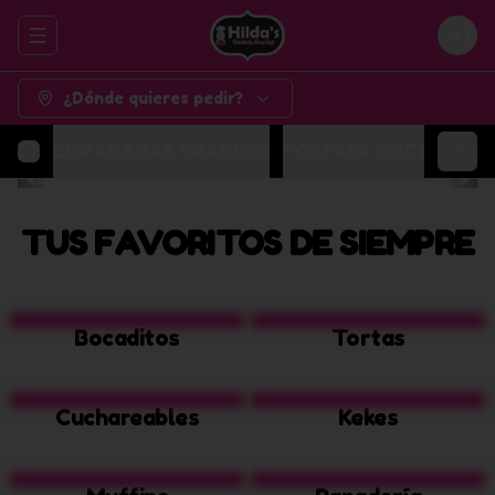
Abrir menu de navegación
Logi
¿Dónde quieres pedir?
EMPANADAS GRANDES
POSTRES CHICOS
POR
TUS FAVORITOS DE SIEMPRE
Bocaditos
Tortas
Cuchareables
Kekes