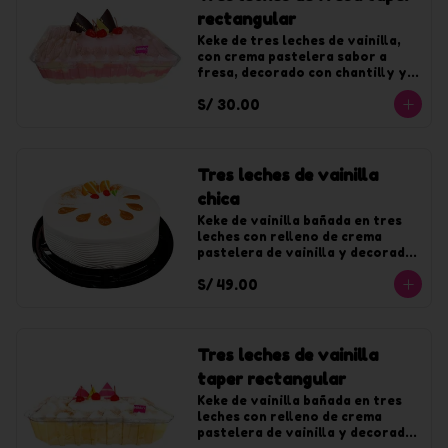
rectangular
Keke de tres leches de vainilla, 
con crema pastelera sabor a 
fresa, decorado con chantilly y 
jalea de fresa.
S/ 30.00
Tres leches de vainilla
chica
Keke de vainilla bañada en tres 
leches con relleno de crema 
pastelera de vainilla y decorado 
con chantilly de vainilla. Para 10 
S/ 49.00
tajadas
Tres leches de vainilla
taper rectangular
Keke de vainilla bañada en tres 
leches con relleno de crema 
pastelera de vainilla y decorado 