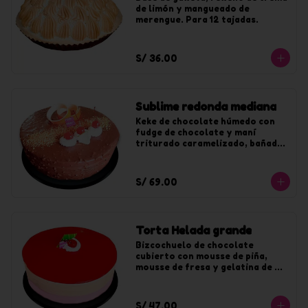
de limón y mangueado de 
merengue. Para 12 tajadas.
S/ 36.00
Sublime redonda mediana
Keke de chocolate húmedo con 
fudge de chocolate y maní 
triturado caramelizado, bañado 
en chocolate y maní. Para 20 
tajadas.
S/ 69.00
Torta Helada grande
Bizcochuelo de chocolate 
cubierto con mousse de piña, 
mousse de fresa y gelatina de 
fresa. Para 20 tajadas.
S/ 47.00