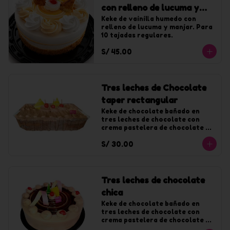
con relleno de lucuma y
manjar chica
Keke de vainilla humedo con 
relleno de lucuma y manjar. Para 
10 tajadas regulares.
S/ 45.00
Tres leches de Chocolate
taper rectangular
Keke de chocolate bañado en 
tres leches de chocolate con 
crema pastelera de chocolate y 
decorado con chantilly de 
S/ 30.00
chocolate.
Tres leches de chocolate
chica
Keke de chocolate bañado en 
tres leches de chocolate con 
crema pastelera de chocolate y 
decorado con chantilly de 