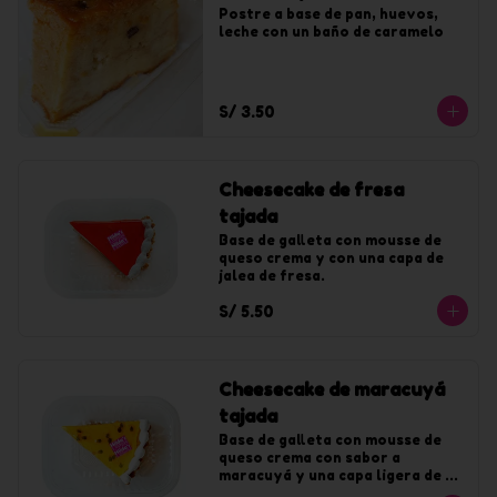
Postre a base de pan, huevos, 
leche con un baño de caramelo
S/ 3.50
Cheesecake de fresa
tajada
Base de galleta con mousse de 
queso crema y con una capa de 
jalea de fresa.
S/ 5.50
Cheesecake de maracuyá
tajada
Base de galleta con mousse de 
queso crema con sabor a 
maracuyá y una capa ligera de 
jalea de maracuyá.