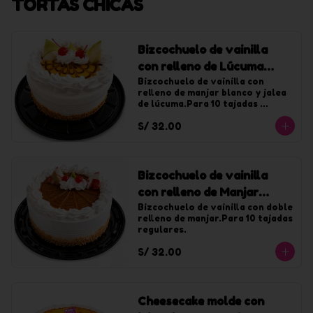
TORTAS CHICAS
Bizcochuelo de vainilla
con relleno de Lúcuma
chica
Bizcochuelo de vainilla con 
relleno de manjar blanco y jalea 
de lúcuma.Para 10 tajadas 
regulares.
S/ 32.00
Bizcochuelo de vainilla
con relleno de Manjar
chica
Bizcochuelo de vainilla con doble 
relleno de manjar.Para 10 tajadas 
regulares.
S/ 32.00
Cheesecake molde con