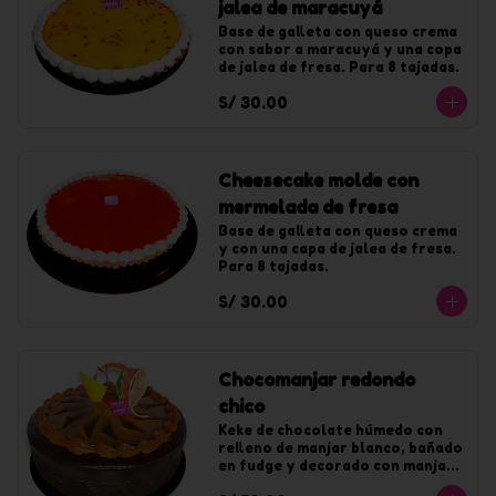
jalea de maracuyá
Base de galleta con queso crema 
con sabor a maracuyá y una copa 
de jalea de fresa. Para 8 tajadas.
S/ 30.00
Cheesecake molde con
mermelada de fresa
Base de galleta con queso crema 
y con una capa de jalea de fresa. 
Para 8 tajadas.
S/ 30.00
Chocomanjar redondo
chico
Keke de chocolate húmedo con 
relleno de manjar blanco, bañado 
en fudge y decorado con manjar. 
Para 10 tajadas.