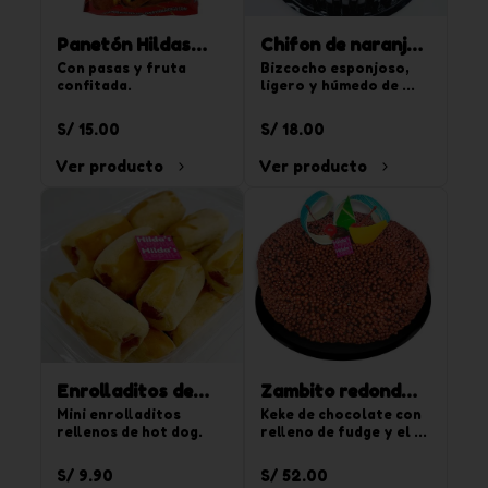
Panetón Hildas
Chifon de naranja
900 g
Con pasas y fruta 
850g
Bizcocho esponjoso, 
confitada.
ligero y húmedo de 
sabor naranja. Para 20 
tajadas.
S/ 15.00
S/ 18.00
Ver producto
Ver producto
Enrolladitos de
Zambito redondo
hot dog 15 und
Mini enrolladitos 
chico
Keke de chocolate con 
rellenos de hot dog.
relleno de fudge y el 
segundo relleno de 
crema de vainilla y 
S/ 9.90
S/ 52.00
chispas de 