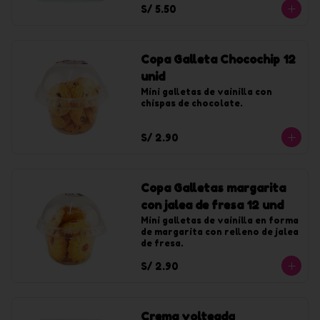
S/ 5.50
Copa Galleta Chocochip 12
unid
Mini galletas de vainilla con 
chispas de chocolate.
S/ 2.90
Copa Galletas margarita
con jalea de fresa 12 und
Mini galletas de vainilla en forma 
de margarita con relleno de jalea 
de fresa.
S/ 2.90
Crema volteada