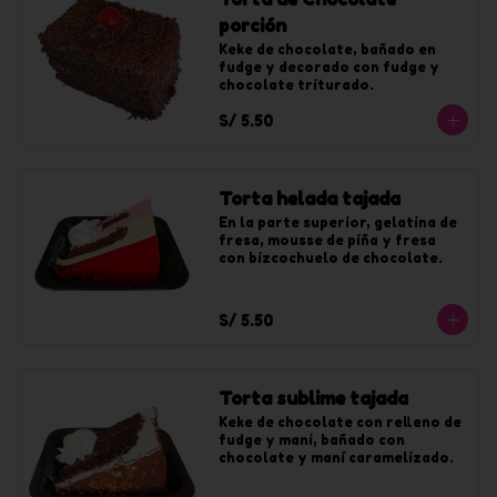
porción
Keke de chocolate, bañado en 
fudge y decorado con fudge y 
chocolate triturado.
S/ 5.50
Torta helada tajada
En la parte superior, gelatina de 
fresa, mousse de piña y fresa 
con bizcochuelo de chocolate.
S/ 5.50
Torta sublime tajada
Keke de chocolate con relleno de 
fudge y mani, bañado con 
chocolate y maní caramelizado.