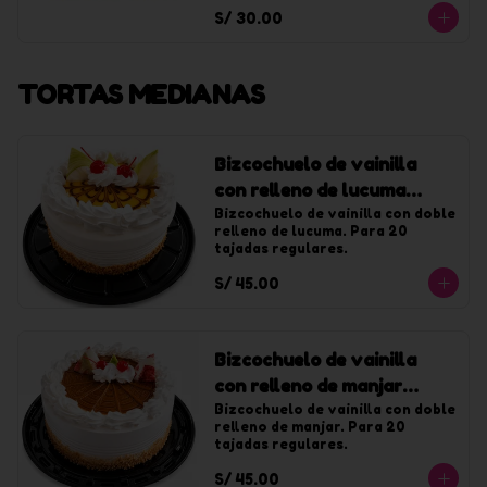
con chantilly de vainilla.
S/ 30.00
TORTAS MEDIANAS
Bizcochuelo de vainilla
con relleno de lucuma
mediana
Bizcochuelo de vainilla con doble 
relleno de lucuma. Para 20 
tajadas regulares.
S/ 45.00
Bizcochuelo de vainilla
con relleno de manjar
mediana
Bizcochuelo de vainilla con doble 
relleno de manjar. Para 20 
tajadas regulares.
S/ 45.00