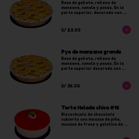
Base de galleta, relleno de 
manzana, canela y pasas. En la 
parte superior, decorado con 
coco y jalea de durazno. Para 8 
tajadas.
S/ 23.00
Pye de manzana grande
Base de galleta, relleno de 
manzana, canela y pasas. En la 
parte superior decorado con 
coco y jalea de durazno. Para 12 
tajadas.
S/ 36.00
Torta Helada chica #16
Bizcochuelo de chocolate 
cubierto con mousse de piña, 
mousse de fresa y gelatina de 
fresa. Para 8 tajadas