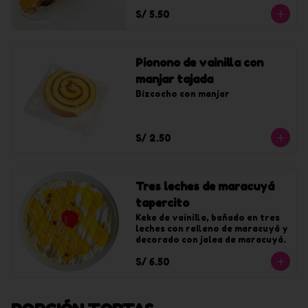
S/ 5.50
Pionono de vainilla con
manjar tajada
Bizcocho con manjar
S/ 2.50
Tres leches de maracuyá
tapercito
Keke de vainilla, bañado en tres 
leches con relleno de maracuyá y 
decorado con jalea de maracuyá.
S/ 6.50