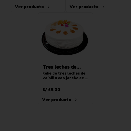
chocoyogurt. Para 20 
Ver producto
Ver producto
tajadas.
Tres leches de
vainilla redonda
Keke de tres leches de 
vainilla con jarabe de 
mediana
tres leches, relleno de 
crema pastelera y 
S/ 69.00
decorado con crema de 
chantilly de vainilla. 
Ver producto
Para 20 tajadas.