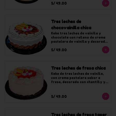
S/ 49.00
chocolate. Para 10 tajadas
Tres leches de
chocovainilla chica
Keke tres leches de vainilla y 
chocolate con relleno de crema 
pastelera de vainilla y decorado 
con crema de vainilla y fudge. 
S/ 49.00
Para 10 tajadas
Tres leches de fresa chica
Keke de tres leches de vainilla, 
con crema pastelera sabor a 
fresa, decorado con chantilly y 
jalea de fresa. Para 10 tajadas
S/ 49.00
Tres leches de fresa taper