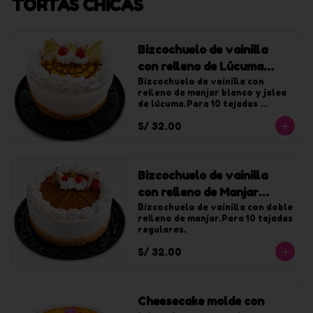
TORTAS CHICAS
Bizcochuelo de vainilla
con relleno de Lúcuma
chica
Bizcochuelo de vainilla con 
relleno de manjar blanco y jalea 
de lúcuma.Para 10 tajadas 
regulares.
S/ 32.00
Bizcochuelo de vainilla
con relleno de Manjar
chica
Bizcochuelo de vainilla con doble 
relleno de manjar.Para 10 tajadas 
regulares.
S/ 32.00
Cheesecake molde con