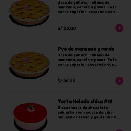
Base de galleta, relleno de 
manzana, canela y pasas. En la 
parte superior, decorado con 
coco y jalea de durazno. Para 8 
tajadas.
S/ 23.00
Pye de manzana grande
Base de galleta, relleno de 
manzana, canela y pasas. En la 
parte superior decorado con 
coco y jalea de durazno. Para 12 
tajadas.
S/ 36.00
Torta Helada chica #16
Bizcochuelo de chocolate 
cubierto con mousse de piña, 
mousse de fresa y gelatina de 
fresa. Para 8 tajadas