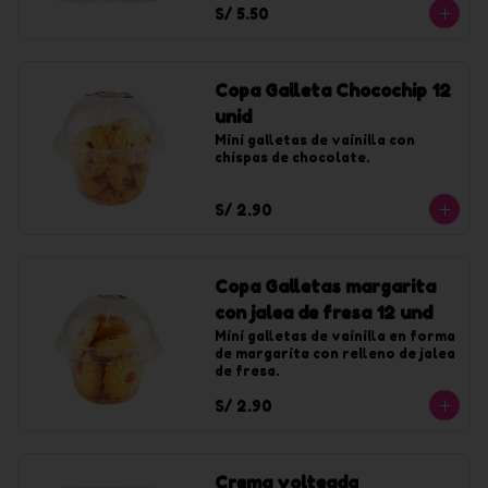
S/ 5.50
Copa Galleta Chocochip 12
unid
Mini galletas de vainilla con 
chispas de chocolate.
S/ 2.90
Copa Galletas margarita
con jalea de fresa 12 und
Mini galletas de vainilla en forma 
de margarita con relleno de jalea 
de fresa.
S/ 2.90
Crema volteada