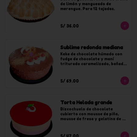
de limón y mangueado de 
merengue. Para 12 tajadas.
S/ 36.00
Sublime redonda mediana
Keke de chocolate húmedo con 
fudge de chocolate y maní 
triturado caramelizado, bañado 
en chocolate y maní. Para 20 
tajadas.
S/ 69.00
Torta Helada grande
Bizcochuelo de chocolate 
cubierto con mousse de piña, 
mousse de fresa y gelatina de 
fresa. Para 20 tajadas.
S/ 47.00