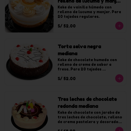
relleno de lucuma y manjar
mediana
Keke de vainilla húmedo con 
relleno de lucuma y manjar. Para 
20 tajadas regulares.
S/ 52.00
Torta selva negra
mediana
Keke de chocolate humedo con 
relleno de crema de sabor a 
fresa. Para 20 tajadas 
regulares.
S/ 52.00
Tres leches de chocolate
redonda mediana
Keke de chocolate con jarabe de 
tres leches de chocolate, relleno 
de crema pastelera y decorado 
con chocolate. Para 20 tajadas.