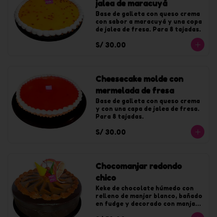
jalea de maracuyá
Base de galleta con queso crema 
con sabor a maracuyá y una copa 
de jalea de fresa. Para 8 tajadas.
S/ 30.00
Cheesecake molde con
mermelada de fresa
Base de galleta con queso crema 
y con una capa de jalea de fresa. 
Para 8 tajadas.
S/ 30.00
Chocomanjar redondo
chico
Keke de chocolate húmedo con 
relleno de manjar blanco, bañado 
en fudge y decorado con manjar. 
Para 10 tajadas.