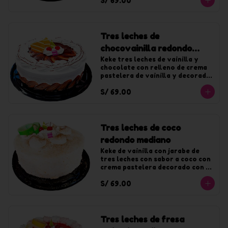
S/ 69.00
Tres leches de
chocovainilla redondo
mediano
Keke tres leches de vainilla y 
chocolate con relleno de crema 
pastelera de vainilla y decorado 
con crema de vainilla y fudge. 
S/ 69.00
Para 20 tajadas.
Tres leches de coco
redondo mediano
Keke de vainilla con jarabe de 
tres leches con sabor a coco con 
crema pastelera decorado con 
crema de coco y coco rallado. 
S/ 69.00
Para 20 tajadas.
Tres leches de fresa