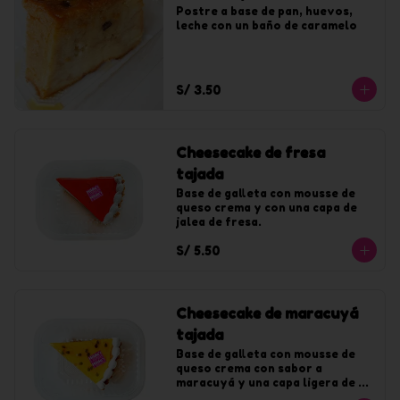
Postre a base de pan, huevos, 
leche con un baño de caramelo
S/ 3.50
Cheesecake de fresa
tajada
Base de galleta con mousse de 
queso crema y con una capa de 
jalea de fresa.
S/ 5.50
Cheesecake de maracuyá
tajada
Base de galleta con mousse de 
queso crema con sabor a 
maracuyá y una capa ligera de 
jalea de maracuyá.