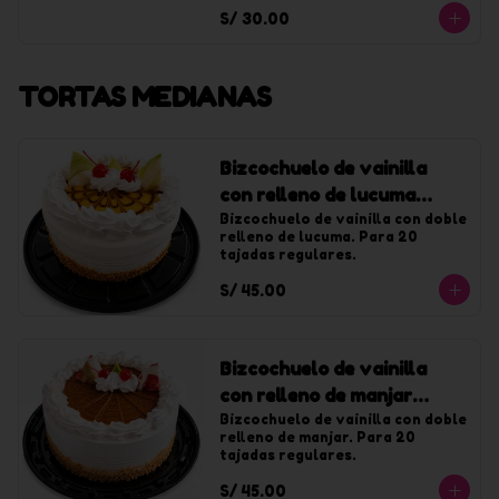
con chantilly de vainilla.
S/ 30.00
TORTAS MEDIANAS
Bizcochuelo de vainilla
con relleno de lucuma
mediana
Bizcochuelo de vainilla con doble 
relleno de lucuma. Para 20 
tajadas regulares.
S/ 45.00
Bizcochuelo de vainilla
con relleno de manjar
mediana
Bizcochuelo de vainilla con doble 
relleno de manjar. Para 20 
tajadas regulares.
S/ 45.00