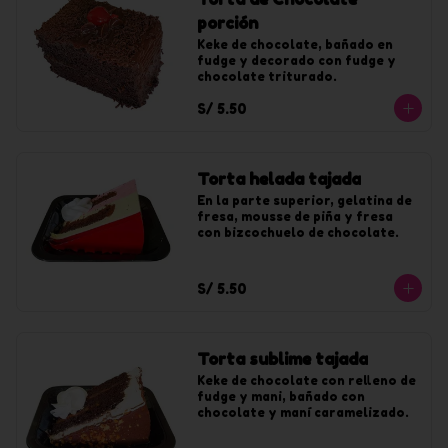
porción
Keke de chocolate, bañado en 
fudge y decorado con fudge y 
chocolate triturado.
S/ 5.50
Torta helada tajada
En la parte superior, gelatina de 
fresa, mousse de piña y fresa 
con bizcochuelo de chocolate.
S/ 5.50
Torta sublime tajada
Keke de chocolate con relleno de 
fudge y mani, bañado con 
chocolate y maní caramelizado.