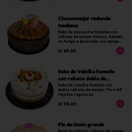
Chocomanjar redondo
mediana
Keke de chocolate húmedo con 
relleno de manjar blanco, bañado 
en fudge y decorado con manjar. 
Para 20 tajadas.
S/ 69.00
Keke de Vainilla humedo
con relleno doble de
manjar mediano
Keke de vainilla humedo con 
doble relleno de manjar. Para 20 
tajadas regulares
S/ 52.00
Pie de limón grande
Base de galleta, relleno de crema 