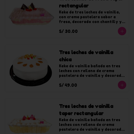
rectangular
Keke de tres leches de vainilla, 
con crema pastelera sabor a 
fresa, decorado con chantilly y 
jalea de fresa.
S/ 30.00
Tres leches de vainilla
chica
Keke de vainilla bañada en tres 
leches con relleno de crema 
pastelera de vainilla y decorado 
con chantilly de vainilla. Para 10 
S/ 49.00
tajadas
Tres leches de vainilla
taper rectangular
Keke de vainilla bañada en tres 
leches con relleno de crema 
pastelera de vainilla y decorado 