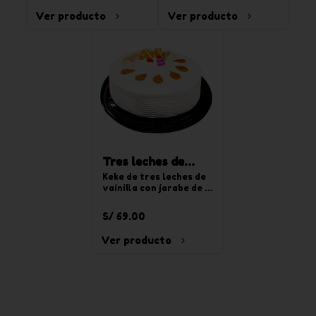
chocoyogurt. Para 20 
Ver producto
Ver producto
tajadas.
Tres leches de
vainilla redonda
Keke de tres leches de 
vainilla con jarabe de 
mediana
tres leches, relleno de 
crema pastelera y 
S/ 69.00
decorado con crema de 
chantilly de vainilla. 
Ver producto
Para 20 tajadas.