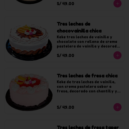
S/ 49.00
chocolate. Para 10 tajadas
Tres leches de
chocovainilla chica
Keke tres leches de vainilla y 
chocolate con relleno de crema 
pastelera de vainilla y decorado 
con crema de vainilla y fudge. 
S/ 49.00
Para 10 tajadas
Tres leches de fresa chica
Keke de tres leches de vainilla, 
con crema pastelera sabor a 
fresa, decorado con chantilly y 
jalea de fresa. Para 10 tajadas
S/ 49.00
Tres leches de fresa taper