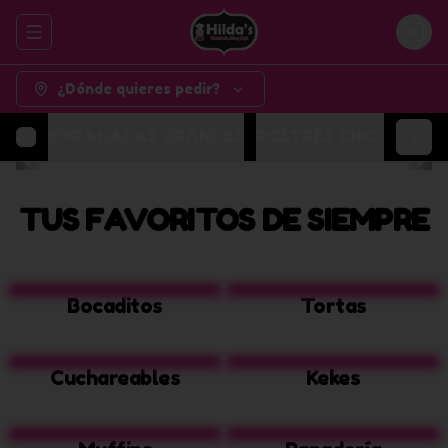
Abrir menu de navegación
Logi
¿Dónde quieres pedir?
EMPANADAS GRANDES
POSTRES CHICOS
POR
TUS FAVORITOS DE SIEMPRE
Bocaditos
Tortas
Cuchareables
Kekes