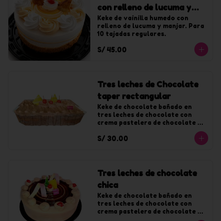
con relleno de lucuma y
manjar chica
Keke de vainilla humedo con 
relleno de lucuma y manjar. Para 
10 tajadas regulares.
S/ 45.00
Tres leches de Chocolate
taper rectangular
Keke de chocolate bañado en 
tres leches de chocolate con 
crema pastelera de chocolate y 
decorado con chantilly de 
S/ 30.00
chocolate.
Tres leches de chocolate
chica
Keke de chocolate bañado en 
tres leches de chocolate con 
crema pastelera de chocolate y 
decorado con chantilly de 