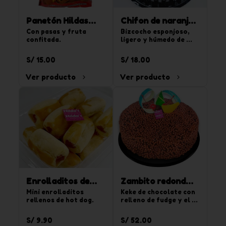
Panetón Hildas
Chifon de naranja
900 g
Con pasas y fruta 
850g
Bizcocho esponjoso, 
confitada.
ligero y húmedo de 
sabor naranja. Para 20 
tajadas.
S/ 15.00
S/ 18.00
Ver producto
Ver producto
Enrolladitos de
Zambito redondo
hot dog 15 und
Mini enrolladitos 
chico
Keke de chocolate con 
rellenos de hot dog.
relleno de fudge y el 
segundo relleno de 
crema de vainilla y 
S/ 9.90
S/ 52.00
chispas de 