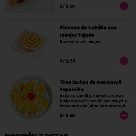
S/ 5.50
Pionono de vainilla con
manjar tajada
Bizcocho con manjar
S/ 2.50
Tres leches de maracuyá
tapercito
Keke de vainilla, bañado en tres 
leches con relleno de maracuyá y 
decorado con jalea de maracuyá.
S/ 6.50