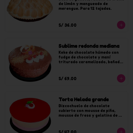
de limón y mangueado de 
merengue. Para 12 tajadas.
S/ 36.00
Sublime redonda mediana
Keke de chocolate húmedo con 
fudge de chocolate y maní 
triturado caramelizado, bañado 
en chocolate y maní. Para 20 
tajadas.
S/ 69.00
Torta Helada grande
Bizcochuelo de chocolate 
cubierto con mousse de piña, 
mousse de fresa y gelatina de 
fresa. Para 20 tajadas.
S/ 47.00