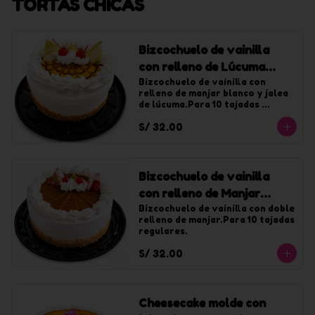
TORTAS CHICAS
Bizcochuelo de vainilla
con relleno de Lúcuma
chica
Bizcochuelo de vainilla con 
relleno de manjar blanco y jalea 
de lúcuma.Para 10 tajadas 
regulares.
S/ 32.00
Bizcochuelo de vainilla
con relleno de Manjar
chica
Bizcochuelo de vainilla con doble 
relleno de manjar.Para 10 tajadas 
regulares.
S/ 32.00
Cheesecake molde con