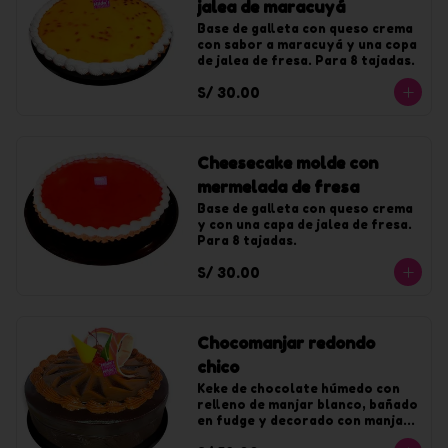
jalea de maracuyá
Base de galleta con queso crema 
con sabor a maracuyá y una copa 
de jalea de fresa. Para 8 tajadas.
S/ 30.00
Cheesecake molde con
mermelada de fresa
Base de galleta con queso crema 
y con una capa de jalea de fresa. 
Para 8 tajadas.
S/ 30.00
Chocomanjar redondo
chico
Keke de chocolate húmedo con 
relleno de manjar blanco, bañado 
en fudge y decorado con manjar. 
Para 10 tajadas.