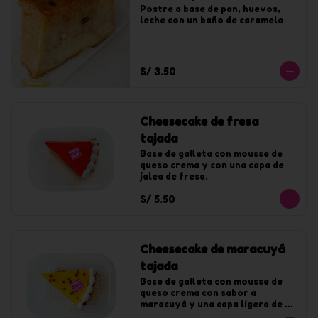
Postre a base de pan, huevos, 
leche con un baño de caramelo
S/ 3.50
Cheesecake de fresa
tajada
Base de galleta con mousse de 
queso crema y con una capa de 
jalea de fresa.
S/ 5.50
Cheesecake de maracuyá
tajada
Base de galleta con mousse de 
queso crema con sabor a 
maracuyá y una capa ligera de 
jalea de maracuyá.