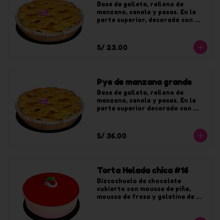
Base de galleta, relleno de 
manzana, canela y pasas. En la 
parte superior, decorado con 
coco y jalea de durazno. Para 8 
tajadas.
S/ 23.00
Pye de manzana grande
Base de galleta, relleno de 
manzana, canela y pasas. En la 
parte superior decorado con 
coco y jalea de durazno. Para 12 
tajadas.
S/ 36.00
Torta Helada chica #16
Bizcochuelo de chocolate 
cubierto con mousse de piña, 
mousse de fresa y gelatina de 
fresa. Para 8 tajadas