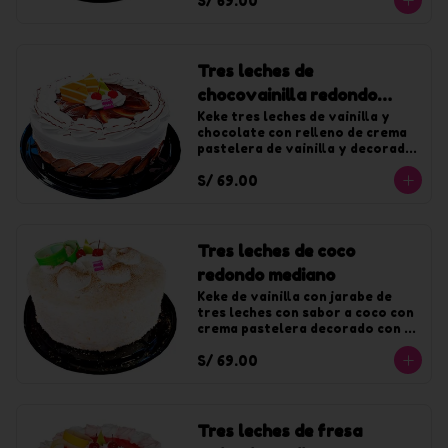
S/ 69.00
Tres leches de
chocovainilla redondo
mediano
Keke tres leches de vainilla y 
chocolate con relleno de crema 
pastelera de vainilla y decorado 
con crema de vainilla y fudge. 
S/ 69.00
Para 20 tajadas.
Tres leches de coco
redondo mediano
Keke de vainilla con jarabe de 
tres leches con sabor a coco con 
crema pastelera decorado con 
crema de coco y coco rallado. 
S/ 69.00
Para 20 tajadas.
Tres leches de fresa