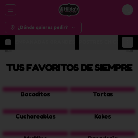
Abrir menu de navegación
Logi
¿Dónde quieres pedir?
EMPANADAS GRANDES
POSTRES CHICOS
POR
TUS FAVORITOS DE SIEMPRE
Bocaditos
Tortas
Cuchareables
Kekes