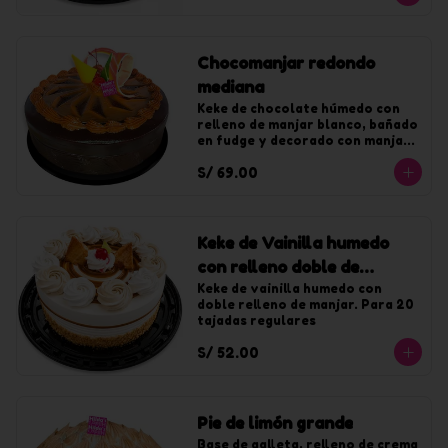
Chocomanjar redondo
mediana
Keke de chocolate húmedo con 
relleno de manjar blanco, bañado 
en fudge y decorado con manjar. 
Para 20 tajadas.
S/ 69.00
Keke de Vainilla humedo
con relleno doble de
manjar mediano
Keke de vainilla humedo con 
doble relleno de manjar. Para 20 
tajadas regulares
S/ 52.00
Pie de limón grande
Base de galleta, relleno de crema 