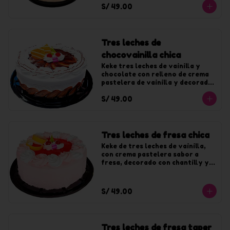
S/ 49.00
chocolate. Para 10 tajadas
Tres leches de
chocovainilla chica
Keke tres leches de vainilla y 
chocolate con relleno de crema 
pastelera de vainilla y decorado 
con crema de vainilla y fudge. 
S/ 49.00
Para 10 tajadas
Tres leches de fresa chica
Keke de tres leches de vainilla, 
con crema pastelera sabor a 
fresa, decorado con chantilly y 
jalea de fresa. Para 10 tajadas
S/ 49.00
Tres leches de fresa taper