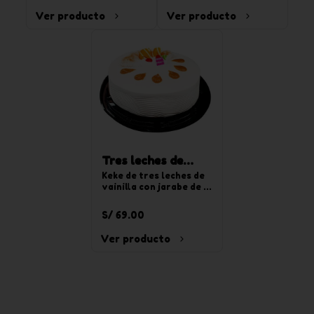
chocoyogurt. Para 20 
Ver producto
Ver producto
tajadas.
Tres leches de
vainilla redonda
Keke de tres leches de 
vainilla con jarabe de 
mediana
tres leches, relleno de 
crema pastelera y 
S/ 69.00
decorado con crema de 
chantilly de vainilla. 
Ver producto
Para 20 tajadas.