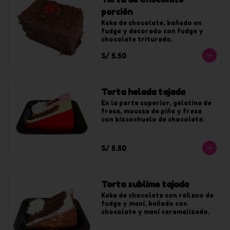
porción
Keke de chocolate, bañado en 
fudge y decorado con fudge y 
chocolate triturado.
S/ 5.50
Torta helada tajada
En la parte superior, gelatina de 
fresa, mousse de piña y fresa 
con bizcochuelo de chocolate.
S/ 5.50
Torta sublime tajada
Keke de chocolate con relleno de 
fudge y mani, bañado con 
chocolate y maní caramelizado.