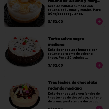
relleno de lucuma y manjar
mediana
Keke de vainilla húmedo con 
relleno de lucuma y manjar. Para 
20 tajadas regulares.
S/ 52.00
Torta selva negra
mediana
Keke de chocolate humedo con 
relleno de crema de sabor a 
fresa. Para 20 tajadas 
regulares.
S/ 52.00
Tres leches de chocolate
redonda mediana
Keke de chocolate con jarabe de 
tres leches de chocolate, relleno 
de crema pastelera y decorado 
con chocolate. Para 20 tajadas.