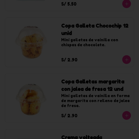
S/ 5.50
Copa Galleta Chocochip 12
unid
Mini galletas de vainilla con 
chispas de chocolate.
S/ 2.90
Copa Galletas margarita
con jalea de fresa 12 und
Mini galletas de vainilla en forma 
de margarita con relleno de jalea 
de fresa.
S/ 2.90
Crema volteada