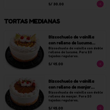
con chantilly de vainilla.
S/ 30.00
TORTAS MEDIANAS
Bizcochuelo de vainilla
con relleno de lucuma
mediana
Bizcochuelo de vainilla con doble 
relleno de lucuma. Para 20 
tajadas regulares.
S/ 45.00
Bizcochuelo de vainilla
con relleno de manjar
mediana
Bizcochuelo de vainilla con doble 
relleno de manjar. Para 20 
tajadas regulares.
S/ 45.00