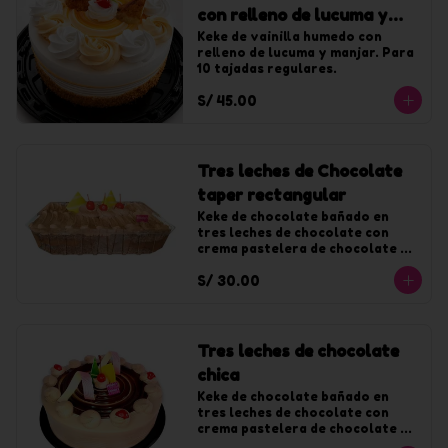
con relleno de lucuma y
manjar chica
Keke de vainilla humedo con 
relleno de lucuma y manjar. Para 
10 tajadas regulares.
S/ 45.00
Tres leches de Chocolate
taper rectangular
Keke de chocolate bañado en 
tres leches de chocolate con 
crema pastelera de chocolate y 
decorado con chantilly de 
S/ 30.00
chocolate.
Tres leches de chocolate
chica
Keke de chocolate bañado en 
tres leches de chocolate con 
crema pastelera de chocolate y 
decorado con chantilly de 