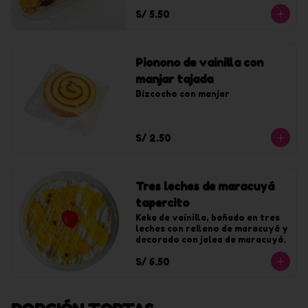
S/ 5.50
Pionono de vainilla con
manjar tajada
Bizcocho con manjar
S/ 2.50
Tres leches de maracuyá
tapercito
Keke de vainilla, bañado en tres 
leches con relleno de maracuyá y 
decorado con jalea de maracuyá.
S/ 6.50