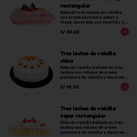
rectangular
Keke de tres leches de vainilla, 
con crema pastelera sabor a 
fresa, decorado con chantilly y 
jalea de fresa.
S/ 30.00
Tres leches de vainilla
chica
Keke de vainilla bañada en tres 
leches con relleno de crema 
pastelera de vainilla y decorado 
con chantilly de vainilla. Para 10 
S/ 49.00
tajadas
Tres leches de vainilla
taper rectangular
Keke de vainilla bañada en tres 
leches con relleno de crema 
pastelera de vainilla y decorado 