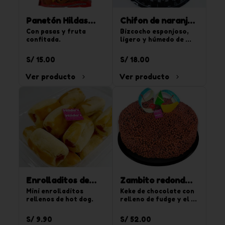
Panetón Hildas
Chifon de naranja
900 g
Con pasas y fruta 
850g
Bizcocho esponjoso, 
confitada.
ligero y húmedo de 
sabor naranja. Para 20 
tajadas.
S/ 15.00
S/ 18.00
Ver producto
Ver producto
Enrolladitos de
Zambito redondo
hot dog 15 und
Mini enrolladitos 
chico
Keke de chocolate con 
rellenos de hot dog.
relleno de fudge y el 
segundo relleno de 
crema de vainilla y 
S/ 9.90
S/ 52.00
chispas de 