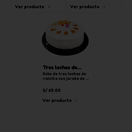
chocoyogurt. Para 20 
Ver producto
Ver producto
tajadas.
Tres leches de
vainilla redonda
Keke de tres leches de 
vainilla con jarabe de 
mediana
tres leches, relleno de 
crema pastelera y 
S/ 69.00
decorado con crema de 
chantilly de vainilla. 
Ver producto
Para 20 tajadas.