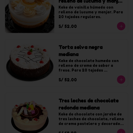
relleno de lucuma y manjar
mediana
Keke de vainilla húmedo con 
relleno de lucuma y manjar. Para 
20 tajadas regulares.
S/ 52.00
Torta selva negra
mediana
Keke de chocolate humedo con 
relleno de crema de sabor a 
fresa. Para 20 tajadas 
regulares.
S/ 52.00
Tres leches de chocolate
redonda mediana
Keke de chocolate con jarabe de 
tres leches de chocolate, relleno 
de crema pastelera y decorado 
con chocolate. Para 20 tajadas.