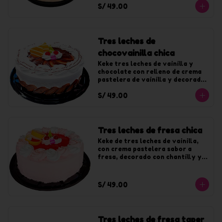
S/ 49.00
chocolate. Para 10 tajadas
Tres leches de
chocovainilla chica
Keke tres leches de vainilla y 
chocolate con relleno de crema 
pastelera de vainilla y decorado 
con crema de vainilla y fudge. 
S/ 49.00
Para 10 tajadas
Tres leches de fresa chica
Keke de tres leches de vainilla, 
con crema pastelera sabor a 
fresa, decorado con chantilly y 
jalea de fresa. Para 10 tajadas
S/ 49.00
Tres leches de fresa taper