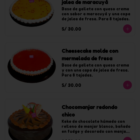
jalea de maracuyá
Base de galleta con queso crema 
con sabor a maracuyá y una copa 
de jalea de fresa. Para 8 tajadas.
S/ 30.00
Cheesecake molde con
mermelada de fresa
Base de galleta con queso crema 
y con una capa de jalea de fresa. 
Para 8 tajadas.
S/ 30.00
Chocomanjar redondo
chico
Keke de chocolate húmedo con 
relleno de manjar blanco, bañado 
en fudge y decorado con manjar. 
Para 10 tajadas.