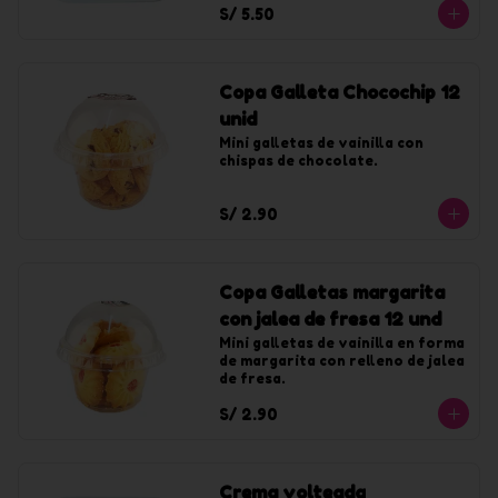
S/ 5.50
Copa Galleta Chocochip 12
unid
Mini galletas de vainilla con 
chispas de chocolate.
S/ 2.90
Copa Galletas margarita
con jalea de fresa 12 und
Mini galletas de vainilla en forma 
de margarita con relleno de jalea 
de fresa.
S/ 2.90
Crema volteada