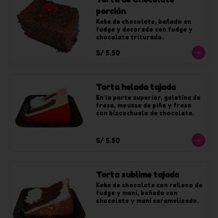
porción
Keke de chocolate, bañado en 
fudge y decorado con fudge y 
chocolate triturado.
S/ 5.50
Torta helada tajada
En la parte superior, gelatina de 
fresa, mousse de piña y fresa 
con bizcochuelo de chocolate.
S/ 5.50
Torta sublime tajada
Keke de chocolate con relleno de 
fudge y mani, bañado con 
chocolate y maní caramelizado.