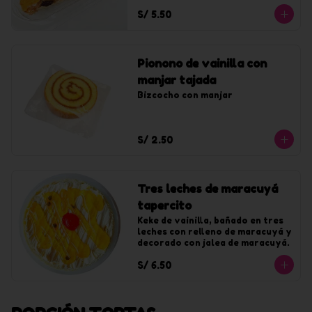
S/ 5.50
Pionono de vainilla con
manjar tajada
Bizcocho con manjar
S/ 2.50
Tres leches de maracuyá
tapercito
Keke de vainilla, bañado en tres 
leches con relleno de maracuyá y 
decorado con jalea de maracuyá.
S/ 6.50