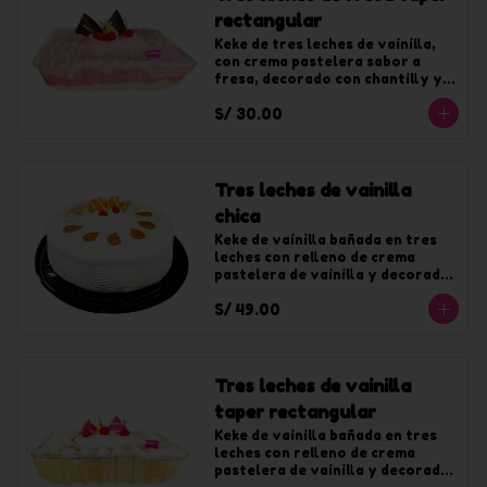
rectangular
Keke de tres leches de vainilla, 
con crema pastelera sabor a 
fresa, decorado con chantilly y 
jalea de fresa.
S/ 30.00
Tres leches de vainilla
chica
Keke de vainilla bañada en tres 
leches con relleno de crema 
pastelera de vainilla y decorado 
con chantilly de vainilla. Para 10 
S/ 49.00
tajadas
Tres leches de vainilla
taper rectangular
Keke de vainilla bañada en tres 
leches con relleno de crema 
pastelera de vainilla y decorado 