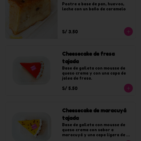
Postre a base de pan, huevos, 
leche con un baño de caramelo
S/ 3.50
Cheesecake de fresa
tajada
Base de galleta con mousse de 
queso crema y con una capa de 
jalea de fresa.
S/ 5.50
Cheesecake de maracuyá
tajada
Base de galleta con mousse de 
queso crema con sabor a 
maracuyá y una capa ligera de 
jalea de maracuyá.