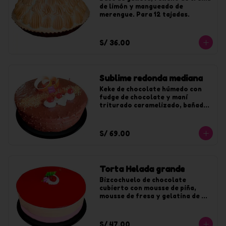
de limón y mangueado de 
merengue. Para 12 tajadas.
S/ 36.00
Sublime redonda mediana
Keke de chocolate húmedo con 
fudge de chocolate y maní 
triturado caramelizado, bañado 
en chocolate y maní. Para 20 
tajadas.
S/ 69.00
Torta Helada grande
Bizcochuelo de chocolate 
cubierto con mousse de piña, 
mousse de fresa y gelatina de 
fresa. Para 20 tajadas.
S/ 47.00