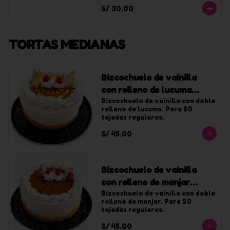
con chantilly de vainilla.
S/ 30.00
TORTAS MEDIANAS
Bizcochuelo de vainilla
con relleno de lucuma
mediana
Bizcochuelo de vainilla con doble 
relleno de lucuma. Para 20 
tajadas regulares.
S/ 45.00
Bizcochuelo de vainilla
con relleno de manjar
mediana
Bizcochuelo de vainilla con doble 
relleno de manjar. Para 20 
tajadas regulares.
S/ 45.00