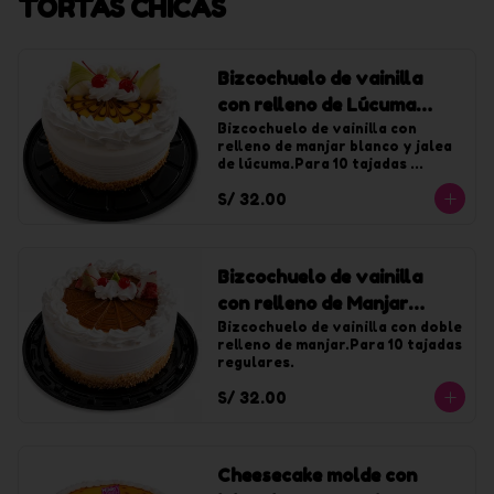
TORTAS CHICAS
Bizcochuelo de vainilla
con relleno de Lúcuma
chica
Bizcochuelo de vainilla con 
relleno de manjar blanco y jalea 
de lúcuma.Para 10 tajadas 
regulares.
S/ 32.00
Bizcochuelo de vainilla
con relleno de Manjar
chica
Bizcochuelo de vainilla con doble 
relleno de manjar.Para 10 tajadas 
regulares.
S/ 32.00
Cheesecake molde con