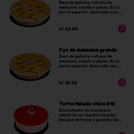
Base de galleta, relleno de 
manzana, canela y pasas. En la 
parte superior, decorado con 
coco y jalea de durazno. Para 8 
tajadas.
S/ 23.00
Pye de manzana grande
Base de galleta, relleno de 
manzana, canela y pasas. En la 
parte superior decorado con 
coco y jalea de durazno. Para 12 
tajadas.
S/ 36.00
Torta Helada chica #16
Bizcochuelo de chocolate 
cubierto con mousse de piña, 
mousse de fresa y gelatina de 
fresa. Para 8 tajadas