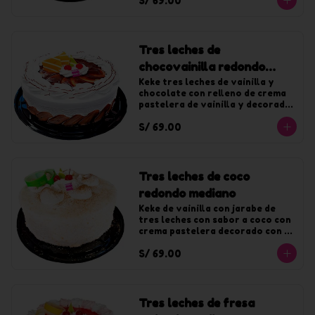
S/ 69.00
Tres leches de
chocovainilla redondo
mediano
Keke tres leches de vainilla y 
chocolate con relleno de crema 
pastelera de vainilla y decorado 
con crema de vainilla y fudge. 
S/ 69.00
Para 20 tajadas.
Tres leches de coco
redondo mediano
Keke de vainilla con jarabe de 
tres leches con sabor a coco con 
crema pastelera decorado con 
crema de coco y coco rallado. 
S/ 69.00
Para 20 tajadas.
Tres leches de fresa