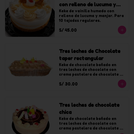
con relleno de lucuma y
manjar chica
Keke de vainilla humedo con 
relleno de lucuma y manjar. Para 
10 tajadas regulares.
S/ 45.00
Tres leches de Chocolate
taper rectangular
Keke de chocolate bañado en 
tres leches de chocolate con 
crema pastelera de chocolate y 
decorado con chantilly de 
S/ 30.00
chocolate.
Tres leches de chocolate
chica
Keke de chocolate bañado en 
tres leches de chocolate con 
crema pastelera de chocolate y 
decorado con chantilly de 