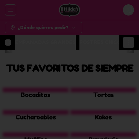
Abrir menu de navegación
Logi
¿Dónde quieres pedir?
EMPANADAS GRANDES
POSTRES CHICOS
POR
TUS FAVORITOS DE SIEMPRE
Bocaditos
Tortas
Cuchareables
Kekes