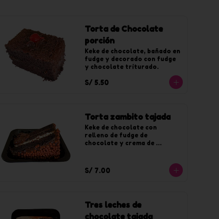
Torta de Chocolate
porción
Keke de chocolate, bañado en 
fudge y decorado con fudge 
y chocolate triturado.
S/ 5.50
Torta zambito tajada
Keke de chocolate con 
relleno de fudge de 
chocolate y crema de 
vainilla, decorado con fudge 
y chocoyogur.
S/ 7.00
Tres leches de
chocolate tajada