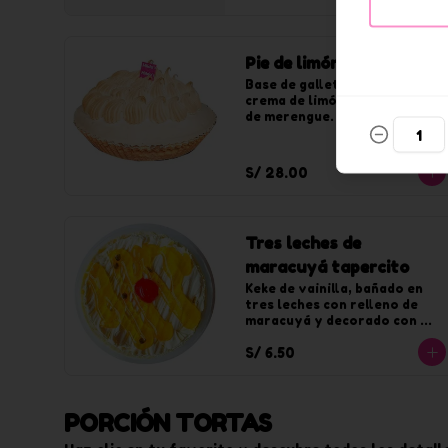
Pie de limón chico
Base de galleta, relleno de 
crema de limón y mangueado 
de merengue. Para 8 tajadas.
S/ 28.00
Tres leches de
maracuyá tapercito
Keke de vainilla, bañado en 
tres leches con relleno de 
maracuyá y decorado con 
jalea de maracuyá.
S/ 6.50
PORCIÓN TORTAS