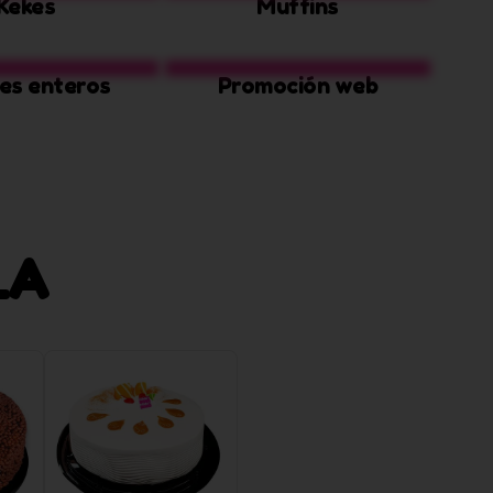
Kekes
Muffins
es enteros
Promoción web
LA