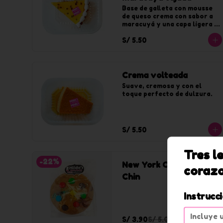
Base de galleta con mousse 
de queso crema con sabor a 
maracuyá y una capa ligera 
de jalea de maracuyá.
S/ 5.50
Crema volteada
Suave, cremosa y con el 
toque perfecto de dulzura.
S/ 5.50
Tres l
-
22
%
New York Cookies Chin
coraz
Chin
Instrucc
S/ 3.90
S/ 5.00