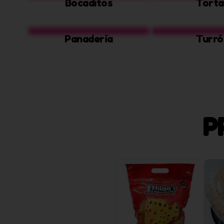
Bocaditos
Torta
Panadería
Turró
P