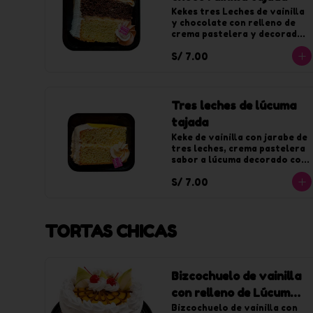
Kekes tres Leches de vainilla 
y chocolate con relleno de 
crema pastelera y decorado 
con crema de vainilla y fudge.
S/ 7.00
Tres leches de lúcuma
tajada
Keke de vainilla con jarabe de 
tres leches, crema pastelera 
sabor a lúcuma decorado con 
chantilly sabor a lúcuma.
S/ 7.00
TORTAS CHICAS
Bizcochuelo de vainilla
con relleno de Lúcuma
chica
Bizcochuelo de vainilla con 