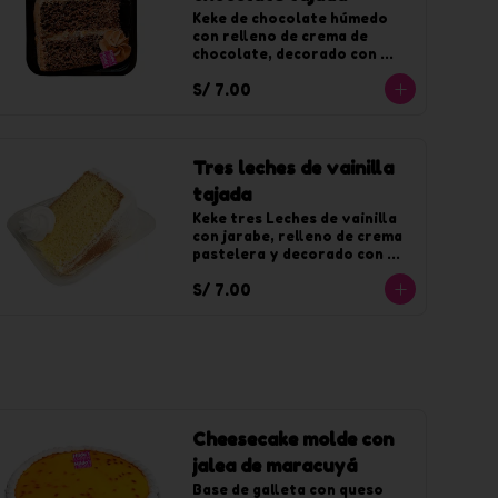
Keke de chocolate húmedo 
con relleno de crema de 
chocolate, decorado con 
chantilly sabor a chocolate.
S/ 7.00
Tres leches de vainilla
tajada
Keke tres Leches de vainilla 
con jarabe, relleno de crema 
pastelera y decorado con 
chantilly de vainilla.
S/ 7.00
Cheesecake molde con
jalea de maracuyá
Base de galleta con queso 