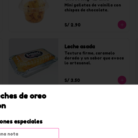
Mini galletas de vainilla con 
chispas de chocolate.
S/ 2.90
Leche asada
Textura firme, caramelo 
dorado y un sabor que evoca 
lo artesanal.
S/ 3.50
eches de oreo
-
22
%
New York Cookies
on
Chocochip
iones especiales
S/ 3.90
S/ 5.00