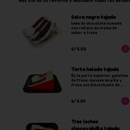
Haz clic en tu favorito y descubre todos los detall
Selva negra tajada
keke de chocolate humedo 
con relleno de crema de 
sabor a fresa
S/ 5.00
Torta helada tajada
En la parte superior, gelatina 
de fresa, mousse de piña y 
fresa con bizcochuelo de 
chocolate.
S/ 5.50
Tres leches
chocovainilla tajada