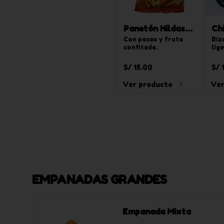
Panetón Hildas
Ch
900 g
Con pasas y fruta 
na
Biz
confitada.
lig
sab
20 
S/ 15.00
S/ 
Ver producto
Ver
EMPANADAS GRANDES
Empanada Mixta