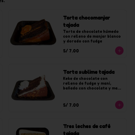
es.
Torta chocomanjar
tajada
Torta de chocolate húmedo 
con relleno de manjar blanco 
y dorado con fudge
S/ 7.00
Torta sublime tajada
Keke de chocolate con 
relleno de fudge y mani, 
bañado con chocolate y maní 
caramelizado.
S/ 7.00
Tres leches de café
tajada