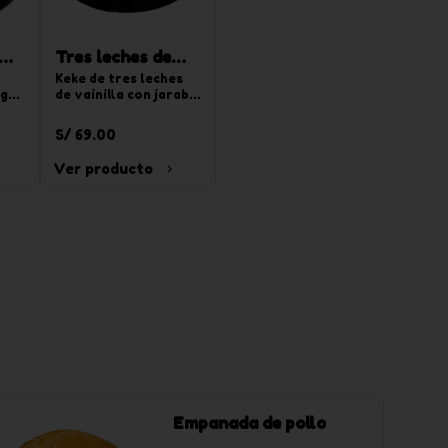
do
Tres leches de
vainilla redonda
Keke de tres leches 
ge 
de vainilla con jarabe 
mediana
no 
de tres leches, 
a y 
relleno de crema 
S/ 69.00
pastelera y decorado 
 
con crema de 
Ver producto
chantilly de vainilla. 
Para 20 tajadas.
Empanada de pollo