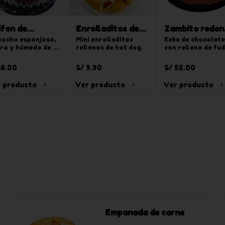
ifon de
Enrolladitos de
Zambito redon
ranja 850g
cocho esponjoso, 
hot dog 15 und
Mini enrolladitos 
chico
Keke de chocolate 
ero y húmedo de 
rellenos de hot dog.
con relleno de fud
or naranja. Para 
y el segundo relle
tajadas.
de crema de vainill
18.00
S/ 9.90
S/ 52.00
chispas de 
chocoyogurt. Para
 producto
Ver producto
Ver producto
20 tajadas.
Empanada de carne