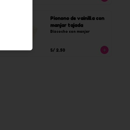
Pionono de vainilla con
manjar tajada
Bizcocho con manjar
S/ 2.50