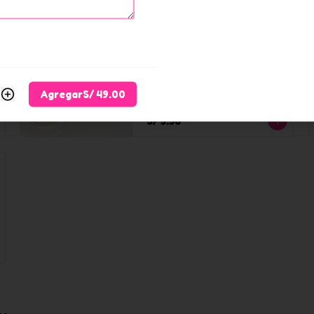
Pie de manzana tajada
Relleno de manzana, pasas.
Agregar
S/ 49.00
S/ 5.50