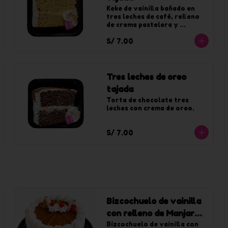
Keke de vainilla bañado en 
tres leches de café, relleno 
de crema pastelera y 
decorado con chantilly de 
S/ 7.00
café.
Tres leches de oreo
tajada
Torta de chocolate tres 
leches con crema de oreo.
S/ 7.00
Bizcochuelo de vainilla
con relleno de Manjar
chica
Bizcochuelo de vainilla con 