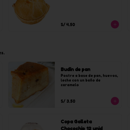
S/ 4.50
es.
Budín de pan
Postre a base de pan, huevos, 
leche con un baño de 
caramelo
S/ 3.50
Copa Galleta
Chocochip 12 unid