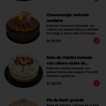
Chocomanjar redondo
mediana
Keke de chocolate húmedo con 
relleno de manjar blanco, bañado 
en fudge y decorado con manjar. 
Para 20 tajadas.
S/ 69.00
Keke de Vainilla humedo
con relleno doble de
manjar mediano
Keke de vainilla humedo con 
doble relleno de manjar. Para 20 
tajadas regulares
S/ 52.00
Pie de limón grande
Base de galleta, relleno de crema 