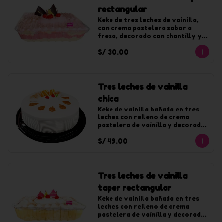
rectangular
Keke de tres leches de vainilla, 
con crema pastelera sabor a 
fresa, decorado con chantilly y 
jalea de fresa.
S/ 30.00
Tres leches de vainilla
chica
Keke de vainilla bañada en tres 
leches con relleno de crema 
pastelera de vainilla y decorado 
con chantilly de vainilla. Para 10 
S/ 49.00
tajadas
Tres leches de vainilla
taper rectangular
Keke de vainilla bañada en tres 
leches con relleno de crema 
pastelera de vainilla y decorado 