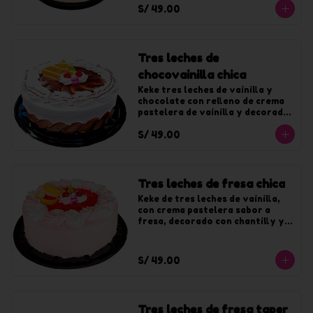
S/ 49.00
chocolate. Para 10 tajadas
Tres leches de
chocovainilla chica
Keke tres leches de vainilla y 
chocolate con relleno de crema 
pastelera de vainilla y decorado 
con crema de vainilla y fudge. 
S/ 49.00
Para 10 tajadas
Tres leches de fresa chica
Keke de tres leches de vainilla, 
con crema pastelera sabor a 
fresa, decorado con chantilly y 
jalea de fresa. Para 10 tajadas
S/ 49.00
Tres leches de fresa taper