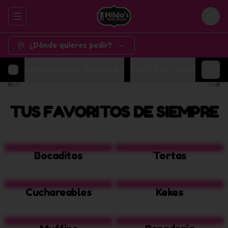
Abrir menu de navegación
Logi
¿Dónde quieres pedir?
EMPANADAS GRANDES
POSTRES CHICOS
POR
TUS FAVORITOS DE SIEMPRE
Bocaditos
Tortas
Cuchareables
Kekes