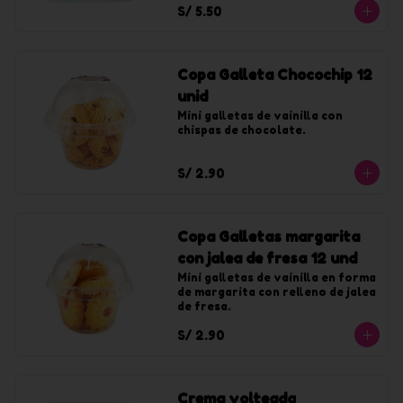
S/ 5.50
Copa Galleta Chocochip 12
unid
Mini galletas de vainilla con 
chispas de chocolate.
S/ 2.90
Copa Galletas margarita
con jalea de fresa 12 und
Mini galletas de vainilla en forma 
de margarita con relleno de jalea 
de fresa.
S/ 2.90
Crema volteada