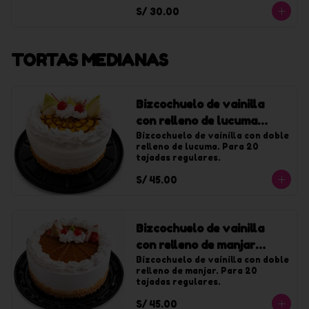
con chantilly de vainilla.
S/ 30.00
TORTAS MEDIANAS
Bizcochuelo de vainilla
con relleno de lucuma
mediana
Bizcochuelo de vainilla con doble 
relleno de lucuma. Para 20 
tajadas regulares.
S/ 45.00
Bizcochuelo de vainilla
con relleno de manjar
mediana
Bizcochuelo de vainilla con doble 
relleno de manjar. Para 20 
tajadas regulares.
S/ 45.00