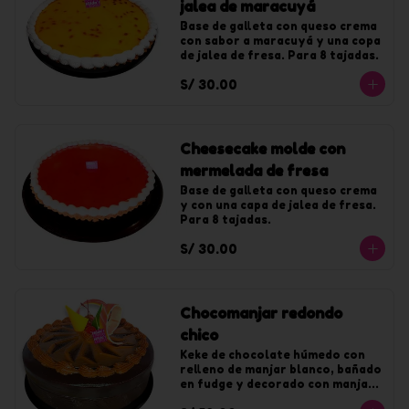
jalea de maracuyá
Base de galleta con queso crema 
con sabor a maracuyá y una copa 
de jalea de fresa. Para 8 tajadas.
S/ 30.00
Cheesecake molde con
mermelada de fresa
Base de galleta con queso crema 
y con una capa de jalea de fresa. 
Para 8 tajadas.
S/ 30.00
Chocomanjar redondo
chico
Keke de chocolate húmedo con 
relleno de manjar blanco, bañado 
en fudge y decorado con manjar. 
Para 10 tajadas.