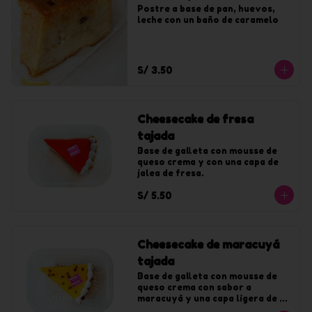
Postre a base de pan, huevos, 
leche con un baño de caramelo
S/ 3.50
Cheesecake de fresa
tajada
Base de galleta con mousse de 
queso crema y con una capa de 
jalea de fresa.
S/ 5.50
Cheesecake de maracuyá
tajada
Base de galleta con mousse de 
queso crema con sabor a 
maracuyá y una capa ligera de 
jalea de maracuyá.