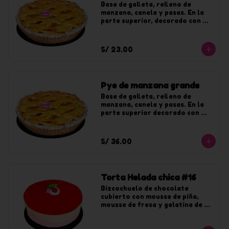
Base de galleta, relleno de 
manzana, canela y pasas. En la 
parte superior, decorado con 
coco y jalea de durazno. Para 8 
tajadas.
S/ 23.00
Pye de manzana grande
Base de galleta, relleno de 
manzana, canela y pasas. En la 
parte superior decorado con 
coco y jalea de durazno. Para 12 
tajadas.
S/ 36.00
Torta Helada chica #16
Bizcochuelo de chocolate 
cubierto con mousse de piña, 
mousse de fresa y gelatina de 
fresa. Para 8 tajadas