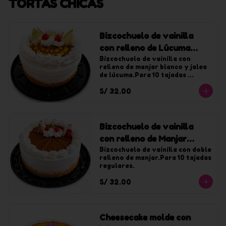
TORTAS CHICAS
Bizcochuelo de vainilla
con relleno de Lúcuma
chica
Bizcochuelo de vainilla con 
relleno de manjar blanco y jalea 
de lúcuma.Para 10 tajadas 
regulares.
S/ 32.00
Bizcochuelo de vainilla
con relleno de Manjar
chica
Bizcochuelo de vainilla con doble 
relleno de manjar.Para 10 tajadas 
regulares.
S/ 32.00
Cheesecake molde con