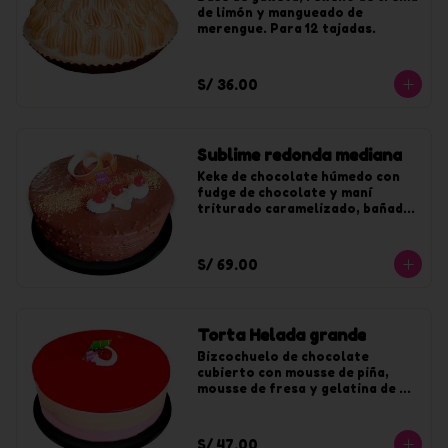
de limón y mangueado de 
merengue. Para 12 tajadas.
S/ 36.00
Sublime redonda mediana
Keke de chocolate húmedo con 
fudge de chocolate y maní 
triturado caramelizado, bañado 
en chocolate y maní. Para 20 
tajadas.
S/ 69.00
Torta Helada grande
Bizcochuelo de chocolate 
cubierto con mousse de piña, 
mousse de fresa y gelatina de 
fresa. Para 20 tajadas.
S/ 47.00