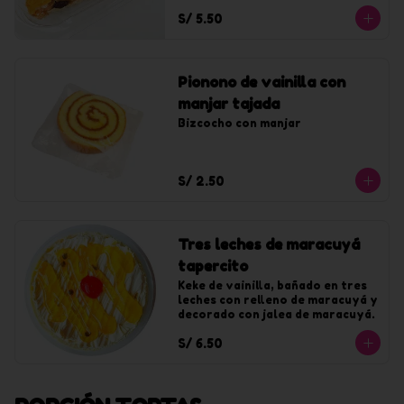
S/ 5.50
Pionono de vainilla con
manjar tajada
Bizcocho con manjar
S/ 2.50
Tres leches de maracuyá
tapercito
Keke de vainilla, bañado en tres 
leches con relleno de maracuyá y 
decorado con jalea de maracuyá.
S/ 6.50