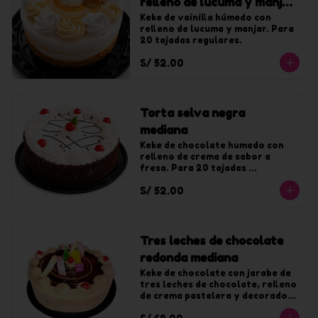
relleno de lucuma y manjar
mediana
Keke de vainilla húmedo con 
relleno de lucuma y manjar. Para 
20 tajadas regulares.
S/ 52.00
Torta selva negra
mediana
Keke de chocolate humedo con 
relleno de crema de sabor a 
fresa. Para 20 tajadas 
regulares.
S/ 52.00
Tres leches de chocolate
redonda mediana
Keke de chocolate con jarabe de 
tres leches de chocolate, relleno 
de crema pastelera y decorado 
con chocolate. Para 20 tajadas.