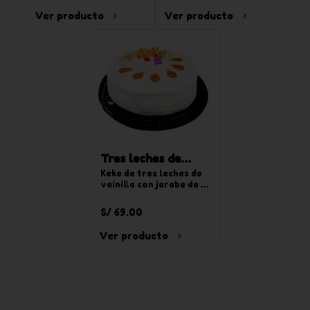
chocoyogurt. Para 20 
Ver producto
Ver producto
tajadas.
Tres leches de
vainilla redonda
Keke de tres leches de 
vainilla con jarabe de 
mediana
tres leches, relleno de 
crema pastelera y 
S/ 69.00
decorado con crema de 
chantilly de vainilla. 
Ver producto
Para 20 tajadas.