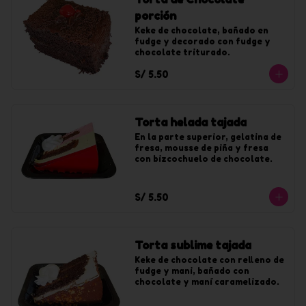
porción
Keke de chocolate, bañado en 
fudge y decorado con fudge y 
chocolate triturado.
S/ 5.50
Torta helada tajada
En la parte superior, gelatina de 
fresa, mousse de piña y fresa 
con bizcochuelo de chocolate.
S/ 5.50
Torta sublime tajada
Keke de chocolate con relleno de 
fudge y mani, bañado con 
chocolate y maní caramelizado.