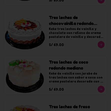
S/ 69.00
Tres leches de
chocovainilla redondo
mediano
Keke tres leches de vainilla y 
chocolate con relleno de crema 
pastelera de vainilla y decorado 
con crema de vainilla y fudge. 
S/ 69.00
Para 20 tajadas.
Tres leches de coco
redondo mediano
Keke de vainilla con jarabe de 
tres leches con sabor a coco con 
crema pastelera decorado con 
crema de coco y coco rallado. 
S/ 69.00
Para 20 tajadas.
Tres leches de fresa