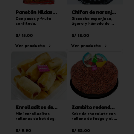
Panetón Hildas
Chifon de naranja
900 g
Con pasas y fruta 
850g
Bizcocho esponjoso, 
confitada.
ligero y húmedo de 
sabor naranja. Para 20 
tajadas.
S/ 15.00
S/ 18.00
Ver producto
Ver producto
Enrolladitos de
Zambito redondo
hot dog 15 und
Mini enrolladitos 
chico
Keke de chocolate con 
rellenos de hot dog.
relleno de fudge y el 
segundo relleno de 
crema de vainilla y 
S/ 9.90
S/ 52.00
chispas de 