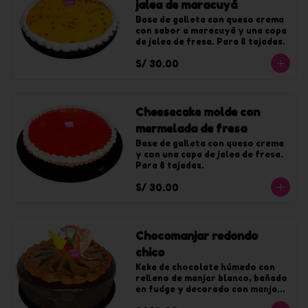
jalea de maracuyá
Base de galleta con queso crema 
con sabor a maracuyá y una copa 
de jalea de fresa. Para 8 tajadas.
S/ 30.00
Cheesecake molde con
mermelada de fresa
Base de galleta con queso crema 
y con una capa de jalea de fresa. 
Para 8 tajadas.
S/ 30.00
Chocomanjar redondo
chico
Keke de chocolate húmedo con 
relleno de manjar blanco, bañado 
en fudge y decorado con manjar. 
Para 10 tajadas.