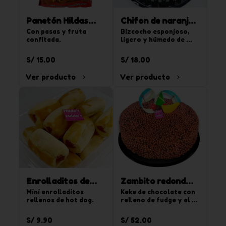
Panetón Hildas
Chifon de naranja
900 g
Con pasas y fruta 
850g
Bizcocho esponjoso, 
confitada.
ligero y húmedo de 
sabor naranja. Para 20 
tajadas.
S/ 15.00
S/ 18.00
Ver producto
Ver producto
Enrolladitos de
Zambito redondo
hot dog 15 und
Mini enrolladitos 
chico
Keke de chocolate con 
rellenos de hot dog.
relleno de fudge y el 
segundo relleno de 
crema de vainilla y 
S/ 9.90
S/ 52.00
chispas de 