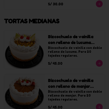
con chantilly de vainilla.
S/ 30.00
TORTAS MEDIANAS
Bizcochuelo de vainilla
con relleno de lucuma
mediana
Bizcochuelo de vainilla con doble 
relleno de lucuma. Para 20 
tajadas regulares.
S/ 45.00
Bizcochuelo de vainilla
con relleno de manjar
mediana
Bizcochuelo de vainilla con doble 
relleno de manjar. Para 20 
tajadas regulares.
S/ 45.00