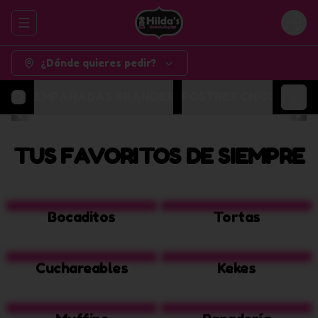
Abrir menu de navegación
Logi
¿Dónde quieres pedir?
EMPANADAS GRANDES
POSTRES CHICOS
POR
TUS FAVORITOS DE SIEMPRE
Bocaditos
Tortas
Cuchareables
Kekes