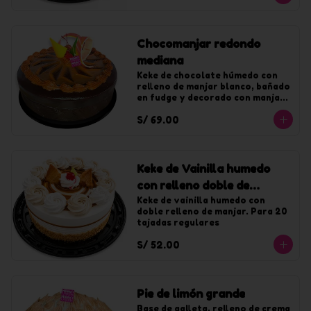
Chocomanjar redondo
mediana
Keke de chocolate húmedo con 
relleno de manjar blanco, bañado 
en fudge y decorado con manjar. 
Para 20 tajadas.
S/ 69.00
Keke de Vainilla humedo
con relleno doble de
manjar mediano
Keke de vainilla humedo con 
doble relleno de manjar. Para 20 
tajadas regulares
S/ 52.00
Pie de limón grande
Base de galleta, relleno de crema 