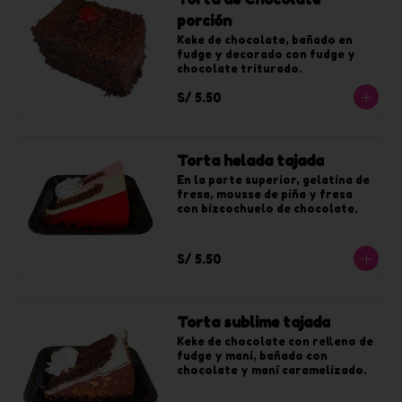
porción
Keke de chocolate, bañado en 
fudge y decorado con fudge y 
chocolate triturado.
S/ 5.50
Torta helada tajada
En la parte superior, gelatina de 
fresa, mousse de piña y fresa 
con bizcochuelo de chocolate.
S/ 5.50
Torta sublime tajada
Keke de chocolate con relleno de 
fudge y mani, bañado con 
chocolate y maní caramelizado.