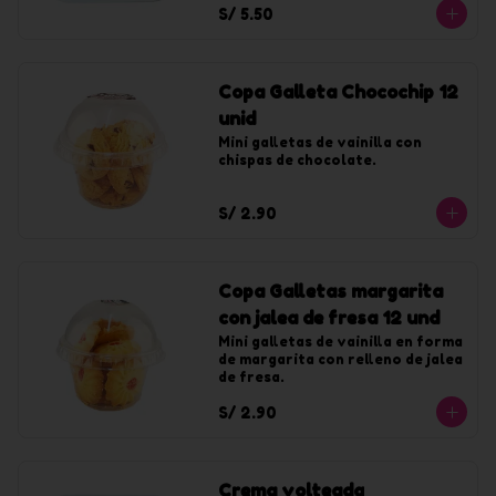
S/ 5.50
Copa Galleta Chocochip 12
unid
Mini galletas de vainilla con 
chispas de chocolate.
S/ 2.90
Copa Galletas margarita
con jalea de fresa 12 und
Mini galletas de vainilla en forma 
de margarita con relleno de jalea 
de fresa.
S/ 2.90
Crema volteada