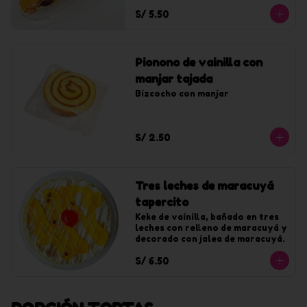
S/ 5.50
Pionono de vainilla con
manjar tajada
Bizcocho con manjar
S/ 2.50
Tres leches de maracuyá
tapercito
Keke de vainilla, bañado en tres 
leches con relleno de maracuyá y 
decorado con jalea de maracuyá.
S/ 6.50