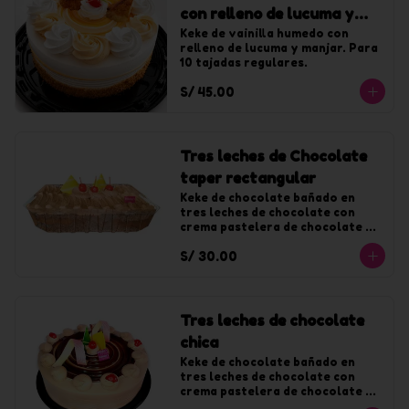
con relleno de lucuma y
manjar chica
Keke de vainilla humedo con 
relleno de lucuma y manjar. Para 
10 tajadas regulares.
S/ 45.00
Tres leches de Chocolate
taper rectangular
Keke de chocolate bañado en 
tres leches de chocolate con 
crema pastelera de chocolate y 
decorado con chantilly de 
S/ 30.00
chocolate.
Tres leches de chocolate
chica
Keke de chocolate bañado en 
tres leches de chocolate con 
crema pastelera de chocolate y 
decorado con chantilly de 