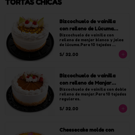
TORTAS CHICAS
Bizcochuelo de vainilla
con relleno de Lúcuma
chica
Bizcochuelo de vainilla con 
relleno de manjar blanco y jalea 
de lúcuma.Para 10 tajadas 
regulares.
S/ 32.00
Bizcochuelo de vainilla
con relleno de Manjar
chica
Bizcochuelo de vainilla con doble 
relleno de manjar.Para 10 tajadas 
regulares.
S/ 32.00
Cheesecake molde con