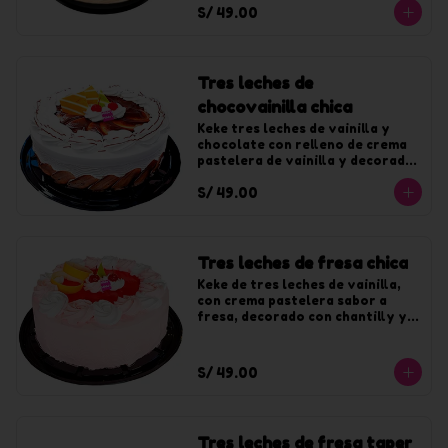
S/ 49.00
chocolate. Para 10 tajadas
Tres leches de
chocovainilla chica
Keke tres leches de vainilla y 
chocolate con relleno de crema 
pastelera de vainilla y decorado 
con crema de vainilla y fudge. 
S/ 49.00
Para 10 tajadas
Tres leches de fresa chica
Keke de tres leches de vainilla, 
con crema pastelera sabor a 
fresa, decorado con chantilly y 
jalea de fresa. Para 10 tajadas
S/ 49.00
Tres leches de fresa taper