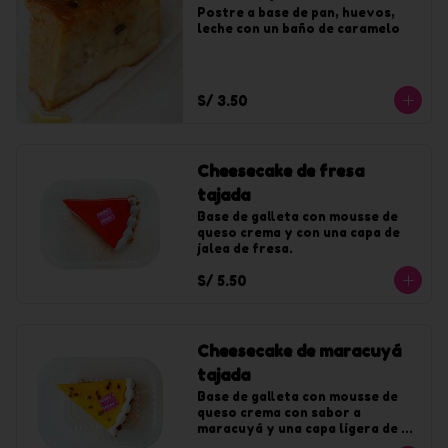
Postre a base de pan, huevos, 
leche con un baño de caramelo
S/ 3.50
Cheesecake de fresa
tajada
Base de galleta con mousse de 
queso crema y con una capa de 
jalea de fresa.
S/ 5.50
Cheesecake de maracuyá
tajada
Base de galleta con mousse de 
queso crema con sabor a 
maracuyá y una capa ligera de 
jalea de maracuyá.