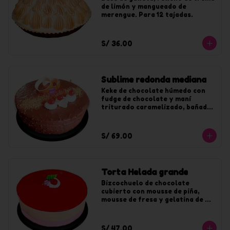
de limón y mangueado de 
merengue. Para 12 tajadas.
S/ 36.00
Sublime redonda mediana
Keke de chocolate húmedo con 
fudge de chocolate y maní 
triturado caramelizado, bañado 
en chocolate y maní. Para 20 
tajadas.
S/ 69.00
Torta Helada grande
Bizcochuelo de chocolate 
cubierto con mousse de piña, 
mousse de fresa y gelatina de 
fresa. Para 20 tajadas.
S/ 47.00