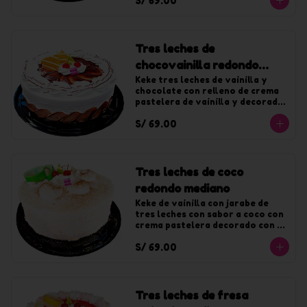
S/ 69.00
Tres leches de
chocovainilla redondo
mediano
Keke tres leches de vainilla y 
chocolate con relleno de crema 
pastelera de vainilla y decorado 
con crema de vainilla y fudge. 
S/ 69.00
Para 20 tajadas.
Tres leches de coco
redondo mediano
Keke de vainilla con jarabe de 
tres leches con sabor a coco con 
crema pastelera decorado con 
crema de coco y coco rallado. 
S/ 69.00
Para 20 tajadas.
Tres leches de fresa