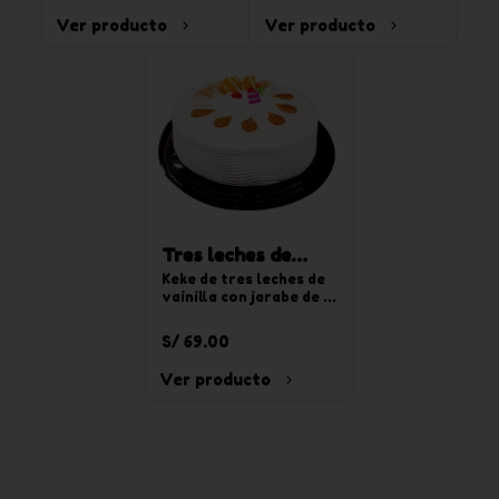
chocoyogurt. Para 20 
Ver producto
Ver producto
tajadas.
Tres leches de
vainilla redonda
Keke de tres leches de 
vainilla con jarabe de 
mediana
tres leches, relleno de 
crema pastelera y 
S/ 69.00
decorado con crema de 
chantilly de vainilla. 
Ver producto
Para 20 tajadas.