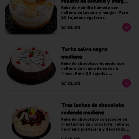
relleno de lucuma y manjar
mediana
Keke de vainilla húmedo con 
relleno de lucuma y manjar. Para 
20 tajadas regulares.
S/ 52.00
Torta selva negra
mediana
Keke de chocolate humedo con 
relleno de crema de sabor a 
fresa. Para 20 tajadas 
regulares.
S/ 52.00
Tres leches de chocolate
redonda mediana
Keke de chocolate con jarabe de 
tres leches de chocolate, relleno 
de crema pastelera y decorado 
con chocolate. Para 20 tajadas.