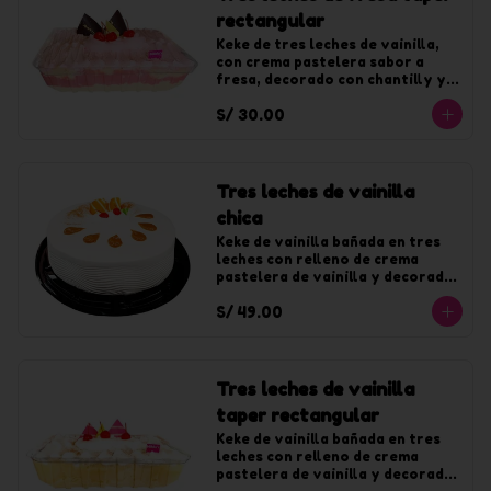
rectangular
Keke de tres leches de vainilla, 
con crema pastelera sabor a 
fresa, decorado con chantilly y 
jalea de fresa.
S/ 30.00
Tres leches de vainilla
chica
Keke de vainilla bañada en tres 
leches con relleno de crema 
pastelera de vainilla y decorado 
con chantilly de vainilla. Para 10 
S/ 49.00
tajadas
Tres leches de vainilla
taper rectangular
Keke de vainilla bañada en tres 
leches con relleno de crema 
pastelera de vainilla y decorado 