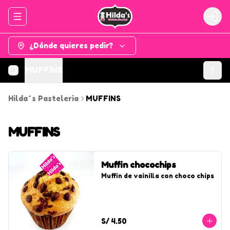
Abrir menu de navegación
Logi
¿Dónde quieres pedir?
MUFFINS
Hilda´s Pasteleria
MUFFINS
MUFFINS
Muffin chocochips
Muffin de vainilla con choco chips
S/ 4.50