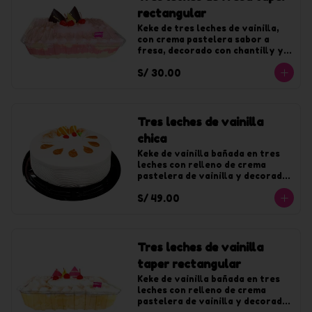
rectangular
Keke de tres leches de vainilla, 
con crema pastelera sabor a 
fresa, decorado con chantilly y 
jalea de fresa.
S/ 30.00
Tres leches de vainilla
chica
Keke de vainilla bañada en tres 
leches con relleno de crema 
pastelera de vainilla y decorado 
con chantilly de vainilla. Para 10 
S/ 49.00
tajadas
Tres leches de vainilla
taper rectangular
Keke de vainilla bañada en tres 
leches con relleno de crema 
pastelera de vainilla y decorado 