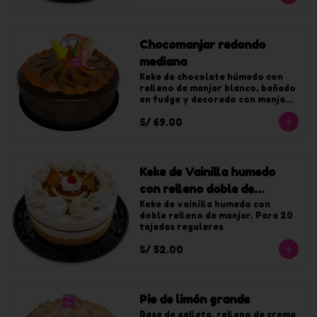
Chocomanjar redondo
mediana
Keke de chocolate húmedo con 
relleno de manjar blanco, bañado 
en fudge y decorado con manjar. 
Para 20 tajadas.
S/ 69.00
Keke de Vainilla humedo
con relleno doble de
manjar mediano
Keke de vainilla humedo con 
doble relleno de manjar. Para 20 
tajadas regulares
S/ 52.00
Pie de limón grande
Base de galleta, relleno de crema 