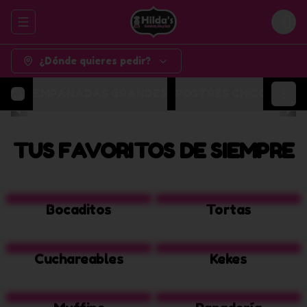
Abrir menu de navegación
Logi
¿Dónde quieres pedir?
EMPANADAS GRANDES
POSTRES CHICOS
POR
TUS FAVORITOS DE SIEMPRE
Bocaditos
Tortas
Cuchareables
Kekes