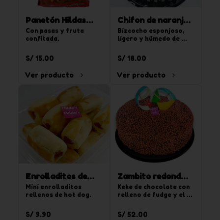
Panetón Hildas
Chifon de naranja
900 g
Con pasas y fruta 
850g
Bizcocho esponjoso, 
confitada.
ligero y húmedo de 
sabor naranja. Para 20 
tajadas.
S/ 15.00
S/ 18.00
Ver producto
Ver producto
Enrolladitos de
Zambito redondo
hot dog 15 und
Mini enrolladitos 
chico
Keke de chocolate con 
rellenos de hot dog.
relleno de fudge y el 
segundo relleno de 
crema de vainilla y 
S/ 9.90
S/ 52.00
chispas de 