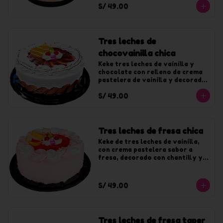
S/ 49.00
chocolate. Para 10 tajadas
Tres leches de
chocovainilla chica
Keke tres leches de vainilla y 
chocolate con relleno de crema 
pastelera de vainilla y decorado 
con crema de vainilla y fudge. 
S/ 49.00
Para 10 tajadas
Tres leches de fresa chica
Keke de tres leches de vainilla, 
con crema pastelera sabor a 
fresa, decorado con chantilly y 
jalea de fresa. Para 10 tajadas
S/ 49.00
Tres leches de fresa taper