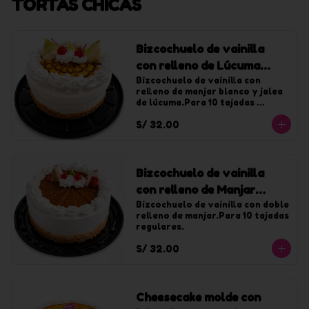
TORTAS CHICAS
Bizcochuelo de vainilla
con relleno de Lúcuma
chica
Bizcochuelo de vainilla con 
relleno de manjar blanco y jalea 
de lúcuma.Para 10 tajadas 
regulares.
S/ 32.00
Bizcochuelo de vainilla
con relleno de Manjar
chica
Bizcochuelo de vainilla con doble 
relleno de manjar.Para 10 tajadas 
regulares.
S/ 32.00
Cheesecake molde con