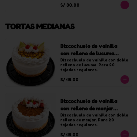
con chantilly de vainilla.
S/ 30.00
TORTAS MEDIANAS
Bizcochuelo de vainilla
con relleno de lucuma
mediana
Bizcochuelo de vainilla con doble 
relleno de lucuma. Para 20 
tajadas regulares.
S/ 45.00
Bizcochuelo de vainilla
con relleno de manjar
mediana
Bizcochuelo de vainilla con doble 
relleno de manjar. Para 20 
tajadas regulares.
S/ 45.00