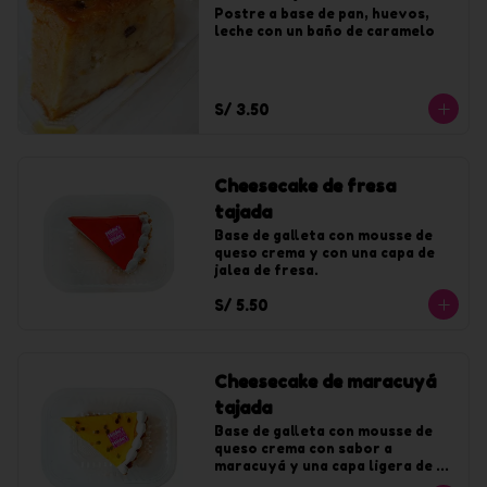
Postre a base de pan, huevos, 
leche con un baño de caramelo
S/ 3.50
Cheesecake de fresa
tajada
Base de galleta con mousse de 
queso crema y con una capa de 
jalea de fresa.
S/ 5.50
Cheesecake de maracuyá
tajada
Base de galleta con mousse de 
queso crema con sabor a 
maracuyá y una capa ligera de 
jalea de maracuyá.