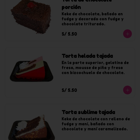
porción
Keke de chocolate, bañado en 
fudge y decorado con fudge y 
chocolate triturado.
S/ 5.50
Torta helada tajada
En la parte superior, gelatina de 
fresa, mousse de piña y fresa 
con bizcochuelo de chocolate.
S/ 5.50
Torta sublime tajada
Keke de chocolate con relleno de 
fudge y mani, bañado con 
chocolate y maní caramelizado.