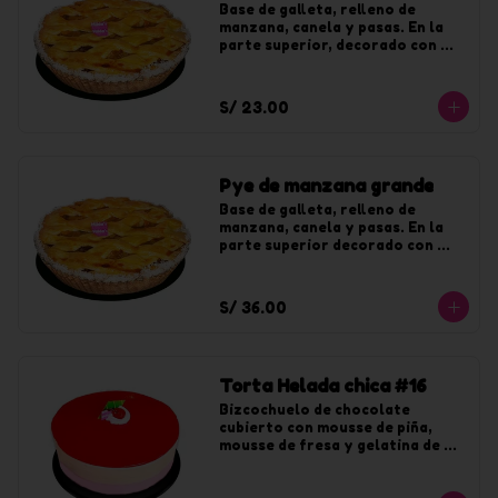
Base de galleta, relleno de 
manzana, canela y pasas. En la 
parte superior, decorado con 
coco y jalea de durazno. Para 8 
tajadas.
S/ 23.00
Pye de manzana grande
Base de galleta, relleno de 
manzana, canela y pasas. En la 
parte superior decorado con 
coco y jalea de durazno. Para 12 
tajadas.
S/ 36.00
Torta Helada chica #16
Bizcochuelo de chocolate 
cubierto con mousse de piña, 
mousse de fresa y gelatina de 
fresa. Para 8 tajadas