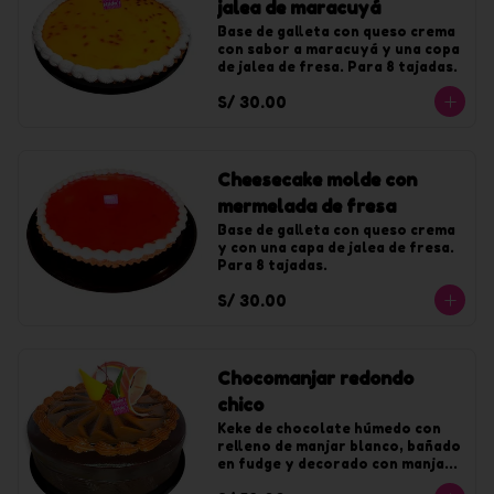
jalea de maracuyá
Base de galleta con queso crema 
con sabor a maracuyá y una copa 
de jalea de fresa. Para 8 tajadas.
S/ 30.00
Cheesecake molde con
mermelada de fresa
Base de galleta con queso crema 
y con una capa de jalea de fresa. 
Para 8 tajadas.
S/ 30.00
Chocomanjar redondo
chico
Keke de chocolate húmedo con 
relleno de manjar blanco, bañado 
en fudge y decorado con manjar. 
Para 10 tajadas.