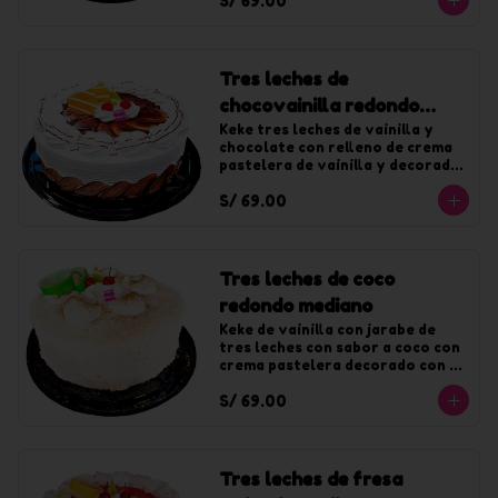
S/ 69.00
Tres leches de
chocovainilla redondo
mediano
Keke tres leches de vainilla y 
chocolate con relleno de crema 
pastelera de vainilla y decorado 
con crema de vainilla y fudge. 
S/ 69.00
Para 20 tajadas.
Tres leches de coco
redondo mediano
Keke de vainilla con jarabe de 
tres leches con sabor a coco con 
crema pastelera decorado con 
crema de coco y coco rallado. 
S/ 69.00
Para 20 tajadas.
Tres leches de fresa