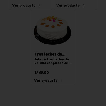
chocoyogurt. Para 20 
Ver producto
Ver producto
tajadas.
Tres leches de
vainilla redonda
Keke de tres leches de 
vainilla con jarabe de 
mediana
tres leches, relleno de 
crema pastelera y 
S/ 69.00
decorado con crema de 
chantilly de vainilla. 
Ver producto
Para 20 tajadas.