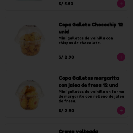
S/ 5.50
Copa Galleta Chocochip 12
unid
Mini galletas de vainilla con 
chispas de chocolate.
S/ 2.90
Copa Galletas margarita
con jalea de fresa 12 und
Mini galletas de vainilla en forma 
de margarita con relleno de jalea 
de fresa.
S/ 2.90
Crema volteada