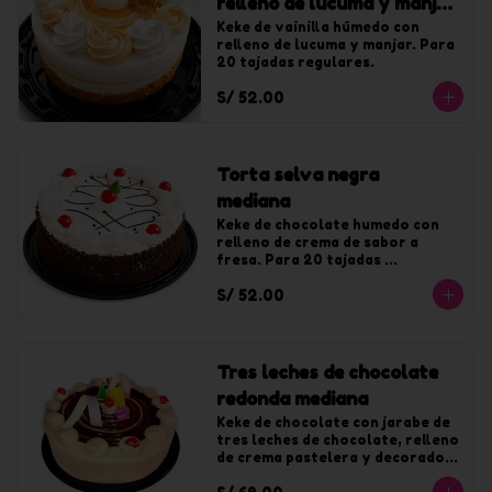
relleno de lucuma y manjar
mediana
Keke de vainilla húmedo con 
relleno de lucuma y manjar. Para 
20 tajadas regulares.
S/ 52.00
Torta selva negra
mediana
Keke de chocolate humedo con 
relleno de crema de sabor a 
fresa. Para 20 tajadas 
regulares.
S/ 52.00
Tres leches de chocolate
redonda mediana
Keke de chocolate con jarabe de 
tres leches de chocolate, relleno 
de crema pastelera y decorado 
con chocolate. Para 20 tajadas.