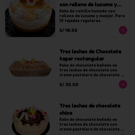
con relleno de lucuma y
manjar chica
Keke de vainilla humedo con 
relleno de lucuma y manjar. Para 
10 tajadas regulares.
S/ 45.00
Tres leches de Chocolate
taper rectangular
Keke de chocolate bañado en 
tres leches de chocolate con 
crema pastelera de chocolate y 
decorado con chantilly de 
S/ 30.00
chocolate.
Tres leches de chocolate
chica
Keke de chocolate bañado en 
tres leches de chocolate con 
crema pastelera de chocolate y 
decorado con chantilly de 