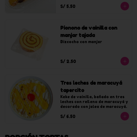
S/ 5.50
Pionono de vainilla con
manjar tajada
Bizcocho con manjar
S/ 2.50
Tres leches de maracuyá
tapercito
Keke de vainilla, bañado en tres 
leches con relleno de maracuyá y 
decorado con jalea de maracuyá.
S/ 6.50