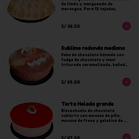
de limón y mangueado de 
merengue. Para 12 tajadas.
S/ 36.00
Sublime redonda mediana
Keke de chocolate húmedo con 
fudge de chocolate y maní 
triturado caramelizado, bañado 
en chocolate y maní. Para 20 
tajadas.
S/ 69.00
Torta Helada grande
Bizcochuelo de chocolate 
cubierto con mousse de piña, 
mousse de fresa y gelatina de 
fresa. Para 20 tajadas.
S/ 47.00